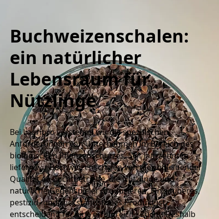
Buchweizenschalen:
ein natürlicher
Lebensraum für
Nützlinge
Bei Lagripro verstehen wir die spezifischen 
Anforderungen von Unternehmen im Bereich des 
biologischen Pflanzenschutzes. Seit Jahrzehnten 
liefern wir Buchweizenschalen von gleichbleibender 
Qualität an Zuchtbetriebe, die Nützlinge und 
natürliche Gegenspieler produzieren. Ein sauberes, 
pestizid- und rückstandsfreies Produkt ist 
entscheidend für eine erfolgreiche Zucht. Deshalb 