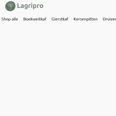
Shop alle
Boekweitkaf
Gierstkaf
Kersenpitten
Druive