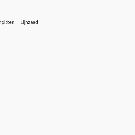
npitten
Lijnzaad