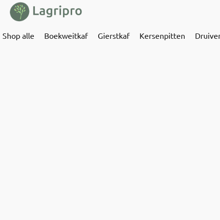
Shop alle
Boekweitkaf
Gierstkaf
Kersenpitten
Druive