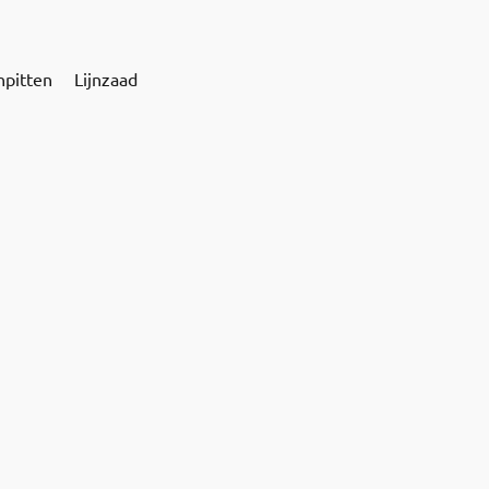
npitten
Lijnzaad