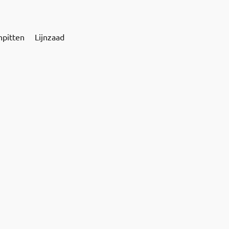
npitten
Lijnzaad