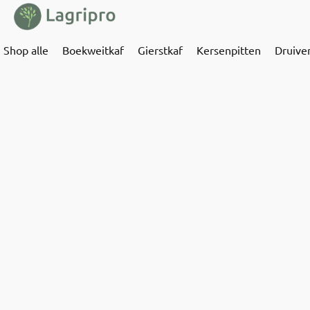
Shop alle
Boekweitkaf
Gierstkaf
Kersenpitten
Druive