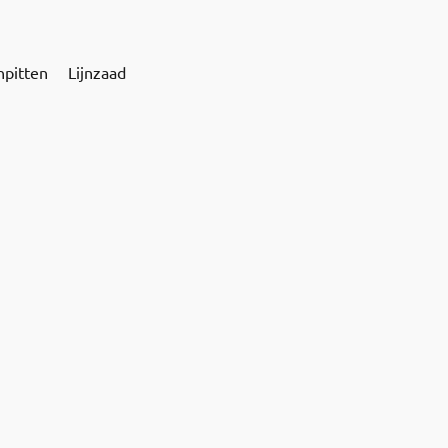
npitten
Lijnzaad