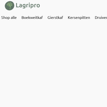
Shop alle
Boekweitkaf
Gierstkaf
Kersenpitten
Druive